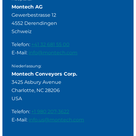
Montech AG
Gewerbestrasse 12
4552 Derendingen
Schweiz
Telefon:
+41 32 681 55 00
E-Mail:
info@montech.com
Niederlassung:
Montech Conveyors Corp.
3425 Asbury Avenue
Charlotte, NC 28206
USA
Telefon:
+1 980 207-3622
E-Mail:
info.us@montech.com